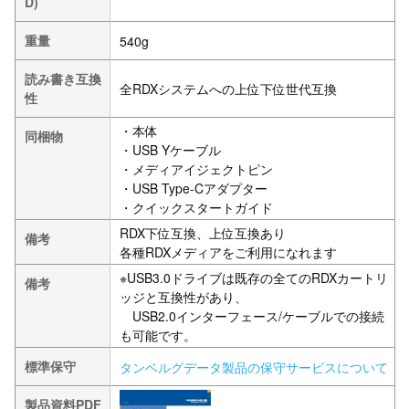
D)
重量
540g
読み書き互換
全RDXシステムへの上位下位世代互換
性
・本体
同梱物
・USB Yケーブル
・メディアイジェクトピン
・USB Type-Cアダプター
・クイックスタートガイド
RDX下位互換、上位互換あり
備考
各種RDXメディアをご利用になれます
※USB3.0ドライブは既存の全てのRDXカートリ
備考
ッジと互換性があり、
USB2.0インターフェース/ケーブルでの接続
も可能です。
標準保守
タンベルグデータ製品の保守サービスについて
製品資料PDF