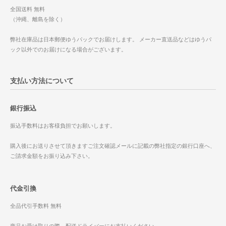
全国送料 無料
（沖縄、離島を除く）
弊社在庫品は日本郵便ゆうパックでお届けします。 メーカー直送品などはゆうパ
ック以外でのお届けになる場合がございます。
支払い方法について
銀行振込
振込手数料はお客様負担でお願いします。
購入後にお送りさせて頂きますご注文確認メールに記載の弊社指定の銀行口座へ、
ご請求金額をお振り込み下さい。
代金引換
全品代引手数料 無料
商品お受け取りの際、配送ドライバーにお支払いください。