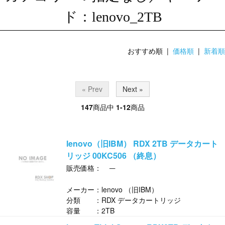
ド：lenovo_2TB
おすすめ順 |
価格順
|
新着順
« Prev
Next »
147
商品中
1-12
商品
lenovo（旧IBM） RDX 2TB データカート
リッジ 00KC506 （終息）
─
販売価格：
メーカー：lenovo （旧IBM）
分類 ：RDX データカートリッジ
容量 ：2TB