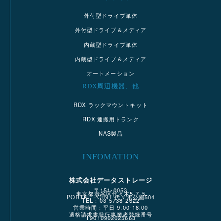
外付型ドライブ単体
外付型ドライブ＆メディア
内蔵型ドライブ単体
内蔵型ドライブ＆メディア
オートメーション
RDX周辺機器、他
RDX ラックマウントキット
RDX 運搬用トランク
NAS製品
INFOMATION
株式会社データストレージ
〒151-0053
東京都渋谷区代々木5-7-5
PORTAL POINT 代々木公園504
TEL：03-5738-2622
営業時間：平日 9:00-18:00
適格請求書発行事業者登録番号
T9010902025663